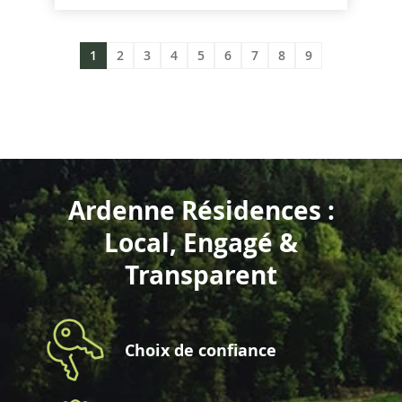
1
2
3
4
5
6
7
8
9
Ardenne Résidences :
Local, Engagé &
Transparent
Choix de confiance