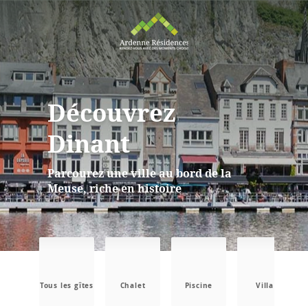
Découvrez
Dinant
Parcourez une ville au bord de la
Meuse, riche en histoire
Tous les gîtes
Chalet
Piscine
Villa