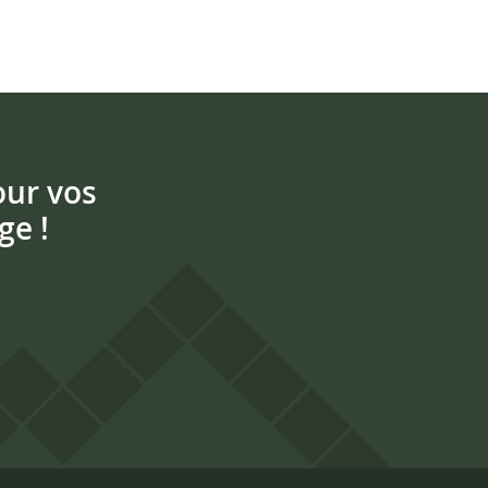
our vos
ge !