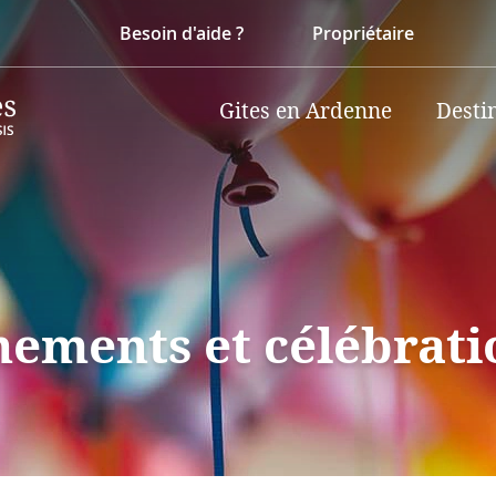
Besoin d'aide ?
Propriétaire
Gites en Ardenne
Desti
nements et célébrati