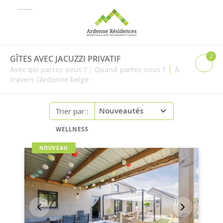
2
GÎTES AVEC JACUZZI PRIVATIF
|
Avec qui partez-vous ?
|
Quand partez-vous ?
À
travers l'Ardenne belge
Trier par :
WELLNESS