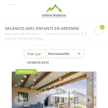
4
VACANCES AVEC ENFANTS EN ARDENNE
|
Avec qui partez-vous ?
|
Quand partez-vous ?
À
travers l'Ardenne belge
Trier par :
VOYAGER AVEC