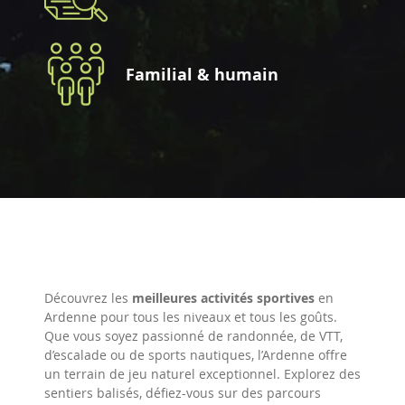
Familial & humain
Découvrez les
meilleures activités sportives
en
Ardenne pour tous les niveaux et tous les goûts.
Que vous soyez passionné de randonnée, de VTT,
d’escalade ou de sports nautiques, l’Ardenne offre
un terrain de jeu naturel exceptionnel. Explorez des
sentiers balisés, défiez-vous sur des parcours