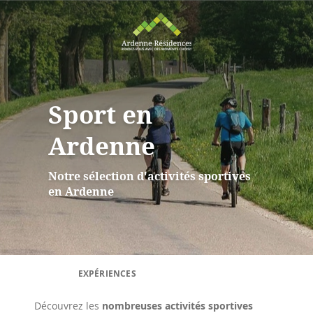
Sport en
Ardenne
Notre sélection d'activités sportives
en Ardenne
EXPÉRIENCES
Découvrez les
nombreuses activités sportives