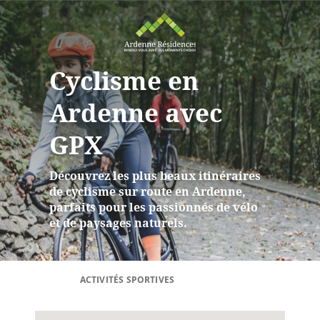
Cyclisme en
Ardenne avec
GPX
Découvrez les plus beaux itinéraires
de cyclisme sur route en Ardenne,
parfaits pour les passionnés de vélo
et de paysages naturels.
ACTIVITÉS SPORTIVES