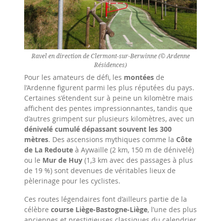
Ravel en direction de Clermont-sur-Berwinne (© Ardenne
Résidences)
Pour les amateurs de défi, les
montées
de
l’Ardenne figurent parmi les plus réputées du pays.
Certaines s’étendent sur à peine un kilomètre mais
affichent des pentes impressionnantes, tandis que
d’autres grimpent sur plusieurs kilomètres, avec un
dénivelé cumulé dépassant souvent les 300
mètres
. Des ascensions mythiques comme la
Côte
de La Redoute
à Aywaille (2 km, 150 m de dénivelé)
ou le
Mur de Huy
(1,3 km avec des passages à plus
de 19 %) sont devenues de véritables lieux de
pèlerinage pour les cyclistes.
Ces routes légendaires font d’ailleurs partie de la
célèbre
course Liège-Bastogne-Liège
, l’une des plus
anciennes et prestigieuses classiques du calendrier