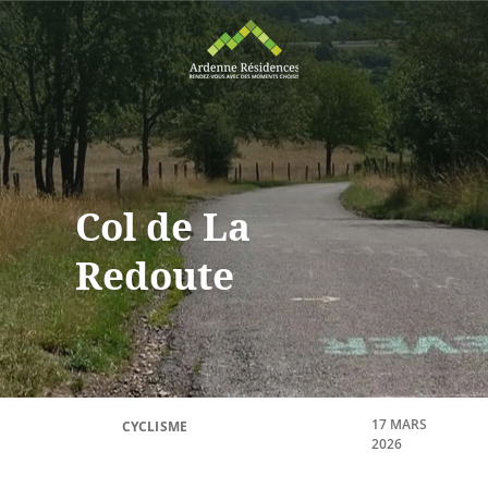
Col de La
Redoute
17 MARS
CYCLISME
2026