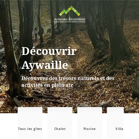
Découvrir
Aywaille
Découvrez des trésors naturels et des
activités en plein air
Tous les gîtes
Chalet
Piscine
Villa