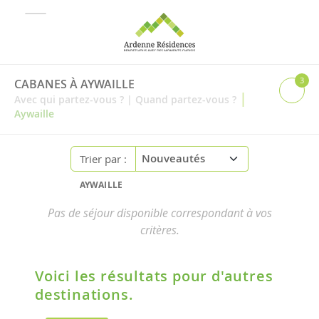
3
CABANES À AYWAILLE
|
Avec qui partez-vous ?
|
Quand partez-vous ?
Aywaille
Trier par :
AYWAILLE
Pas de séjour disponible correspondant à vos
critères.
Voici les résultats pour d'autres
destinations.