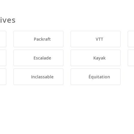
tives
Packraft
VTT
Escalade
Kayak
Inclassable
Équitation