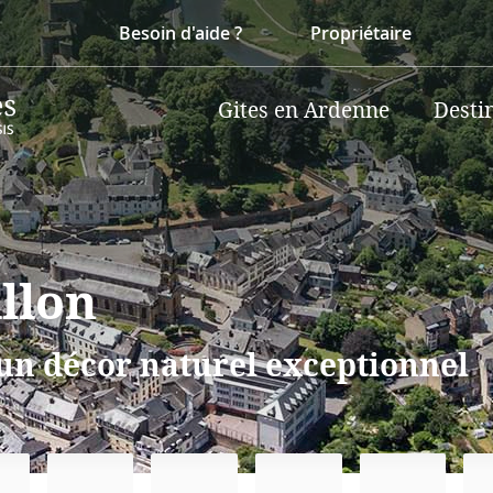
Besoin d'aide ?
Propriétaire
Gites en Ardenne
Desti
llon
 un décor naturel exceptionnel