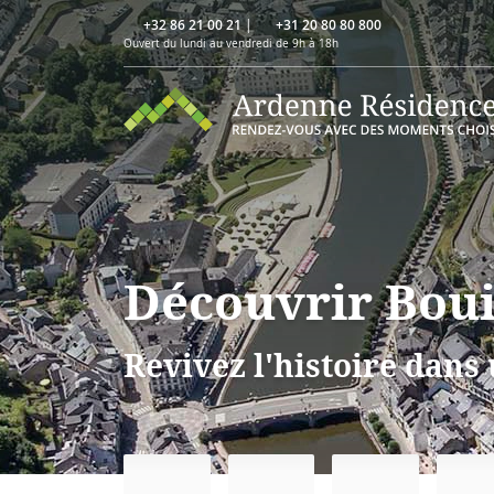
+32 86 21 00 21
|
+31 20 80 80 800
Ouvert du lundi au vendredi de 9h à 18h
Découvrir Boui
Revivez l'histoire dans