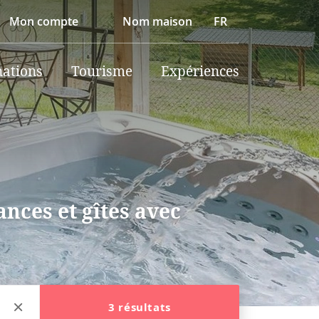
Mon compte
Nom maison
FR
nations
Tourisme
Expériences
nces et gîtes avec
3 résultats