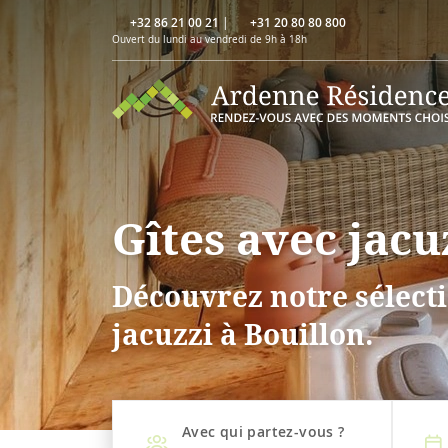
+32 86 21 00 21
|
+31 20 80 80 800
Ouvert du lundi au vendredi de 9h à 18h
Gîtes avec jacu
Découvrez notre sélecti
jacuzzi à Bouillon.
Avec qui partez-vous ?