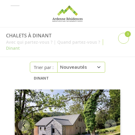
3
CHALETS À DINANT
|
Avec qui partez-vous ?
|
Quand partez-vous ?
Dinant
Trier par :
DINANT