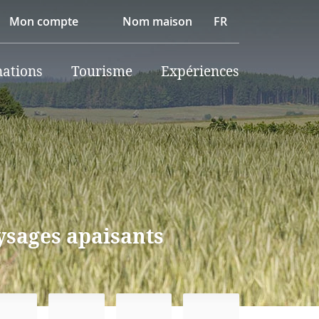
Mon compte
Nom maison
FR
nations
Tourisme
Expériences
ysages apaisants