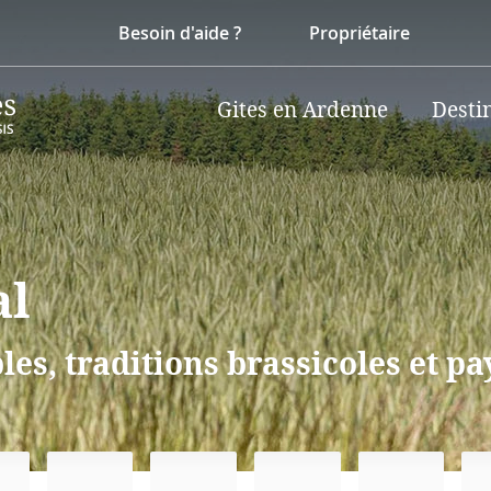
Besoin d'aide ?
Propriétaire
Gites en Ardenne
Desti
al
, traditions brassicoles et pa