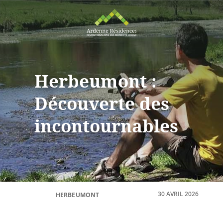
Herbeumont :
Découverte des
incontournables
30 AVRIL 2026
HERBEUMONT