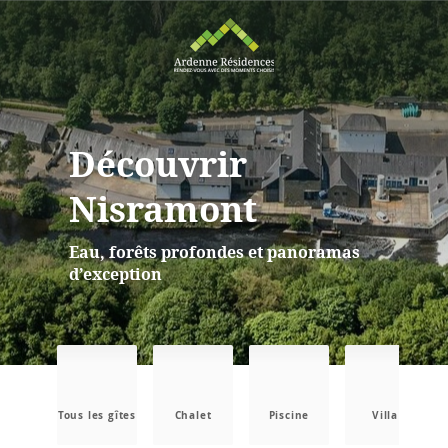
Découvrir
Nisramont
Eau, forêts profondes et panoramas
d’exception
Tous les gîtes
Chalet
Piscine
Villa