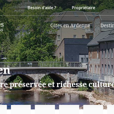
Besoin d'aide ?
Propriétaire
Gites en Ardenne
Desti
en
re préservée et richesse culture