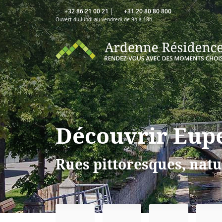
+32 86 21 00 21
|
+31 20 80 80 800
Ouvert du lundi au vendredi de 9h à 18h
Découvrir Eup
Rues pittoresques, natu