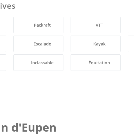
tives
Packraft
VTT
Escalade
Kayak
Inclassable
Équitation
on d'Eupen