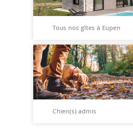
Tous nos gîtes à Eupen
Chien(s) admis