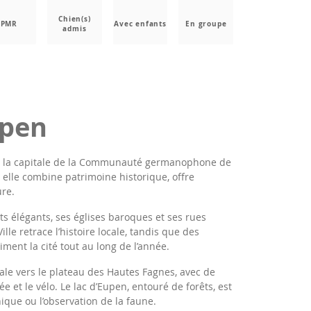
Chien(s)
PMR
Avec enfants
En groupe
admis
upen
est la capitale de la Communauté germanophone de
elle combine patrimoine historique, offre
ure.
ts élégants, ses églises baroques et ses rues
le retrace l’histoire locale, tandis que des
nt la cité tout au long de l’année.
éale vers le plateau des Hautes Fagnes, avec de
 et le vélo. Le lac d’Eupen, entouré de forêts, est
ique ou l’observation de la faune.