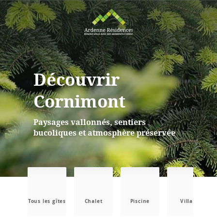
Découvrir
Cornimont
Paysages vallonnés, sentiers
bucoliques et atmosphère préservée
Tous les gîtes
Chalet
Piscine
Villa