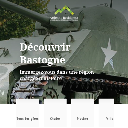
Découvrir
Bastogne
Immergez-vous dans une région
chargée d'histoire
Tous les gîtes
Chalet
Piscine
Villa