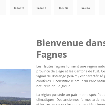
a
Insolite
Cabane
Jacuzzi
Sauna
S
Bienvenue dans
Fagnes
Les Hautes Fagnes forment une région naturel
province de Liège et les Cantons de l’Est. C
Signal de Botrange (694 m), est caractérisé 
conifères. Il constitue le cœur du Parc natu
naturelle de Belgique.
La région possède un patrimoine spécifique,
climatiques. Des anciennes fermes ardennai
et les restes de postes douaniers témoignen