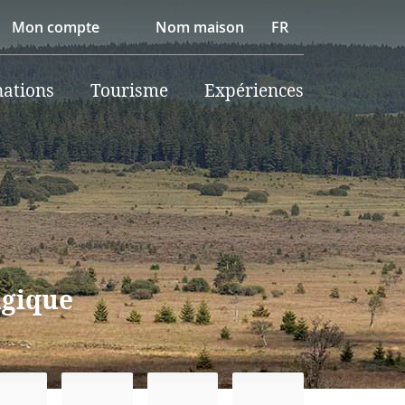
Mon compte
Nom maison
FR
nations
Tourisme
Expériences
lgique