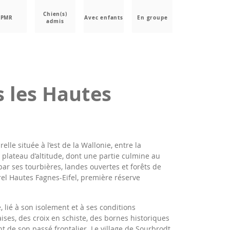
Chien(s)
PMR
Avec enfants
En groupe
admis
 les Hautes
le située à l’est de la Wallonie, entre la
e plateau d’altitude, dont une partie culmine au
par ses tourbières, landes ouvertes et forêts de
rel Hautes Fagnes-Eifel, première réserve
 lié à son isolement et à ses conditions
ses, des croix en schiste, des bornes historiques
t de son passé frontalier. Le village de Sourbrodt