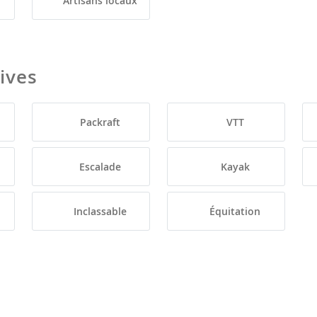
Artisans locaux
tives
Packraft
VTT
Escalade
Kayak
Inclassable
Équitation