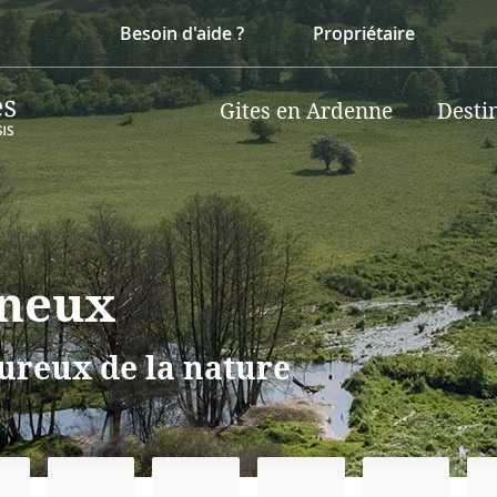
Besoin d'aide ?
Propriétaire
Gites en Ardenne
Desti
rneux
ureux de la nature