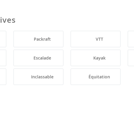
tives
Packraft
VTT
Escalade
Kayak
Inclassable
Équitation