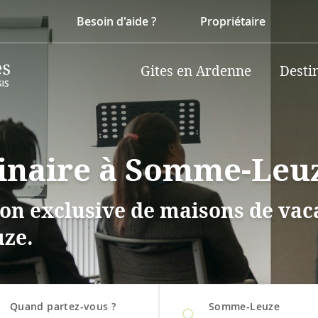
Besoin d'aide ?
Propriétaire
Gites en Ardenne
Desti
minaire à Somme-Leu
on exclusive de maisons de vaca
ze.
Quand partez-vous ?
Somme-Leuze