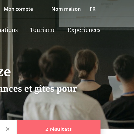
Mon compte
Nom maison
FR
nations
Tourisme
Expériences
ze
nces et gîtes pour
2 résultats