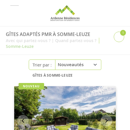
1
GÎTES ADAPTÉS PMR À SOMME-LEUZE
|
Avec qui partez-vous ?
|
Quand partez-vous ?
Somme-Leuze
Trier par :
GÎTES À SOMME-LEUZE