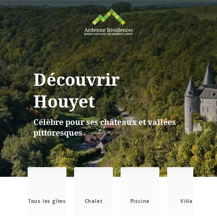
Découvrir
Houyet
Célèbre pour ses châteaux et vallées
pittoresques
Tous les gîtes
Chalet
Piscine
Villa