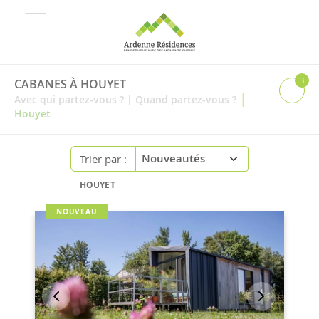
3
CABANES À HOUYET
|
Avec qui partez-vous ?
|
Quand partez-vous ?
Houyet
Trier par :
HOUYET