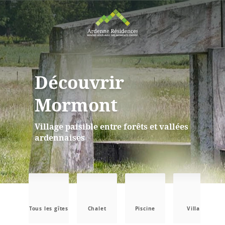
Découvrir
Mormont
Village paisible entre forêts et vallées
ardennaises
Tous les gîtes
Chalet
Piscine
Villa