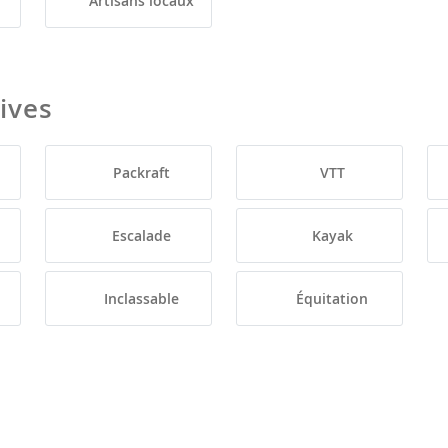
Artisans locaux
tives
Packraft
VTT
Escalade
Kayak
Inclassable
Équitation