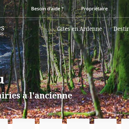
Besoin d'aide ?
Propriétaire
Gites en Ardenne
Desti
u
iries à l'ancienne