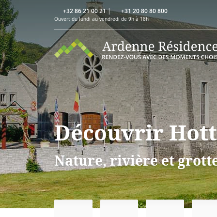
+32 86 21 00 21
|
+31 20 80 80 800
Ouvert du lundi au vendredi de 9h à 18h
Découvrir Hot
Nature, rivière et grot