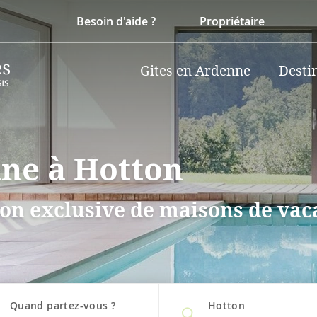
Besoin d'aide ?
Propriétaire
Gites en Ardenne
Desti
ine à Hotton
on exclusive de maisons de vaca
Quand partez-vous ?
Hotton