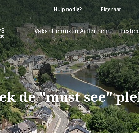
Hulp nodig?
Eigenaar
Vakantiehuizen Ardennen
Beste
ek de "must see" ple