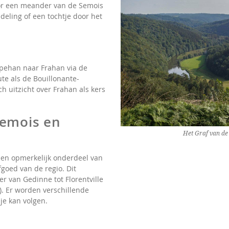
or een meander van de Semois
eling of een tochtje door het
upehan naar Frahan via de
oute als de Bouillonante-
 uitzicht over Frahan als kers
Semois en
Het Graf van de
een opmerkelijk onderdeel van
fgoed van de regio. Dit
er van Gedinne tot Florentville
. Er worden verschillende
je kan volgen.