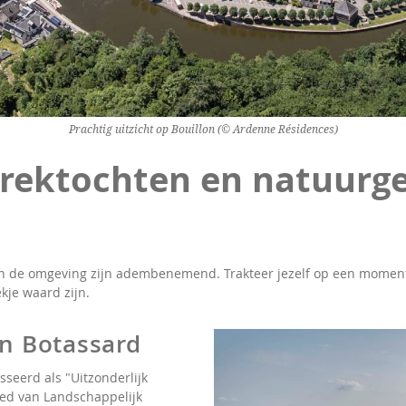
Prachtig uitzicht op Bouillon (© Ardenne Résidences)
rektochten en natuurge
in de omgeving zijn adembenemend. Trakteer jezelf op een moment
kje waard zijn.
in Botassard
sseerd als "Uitzonderlijk
oed van Landschappelijk