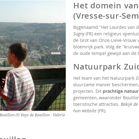
Het domein van
(Vresse-sur-Sem
Bijgenaamd "Het Lourdes van d
Sugny
(FR) een religieus openl
de Grot van Onze-Lieve-Vrouw v
bloemrijk park. Volg de "kruis
de oude tempel gewijd aan de h
Natuurpark Zui
Het team van het Natuurpark Zu
duurzame manier beschermen, b
projecten. Dit
prachtige natuu
gemeenten, waaronder Bouillon.
toeristische attracties.
Bekijk de
hun website
(FR).
ouillon (© Pays de Bouillon - Valerie