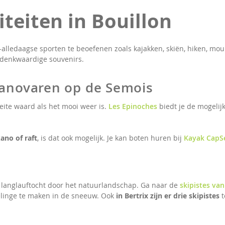
iteiten in Bouillon
-alledaagse sporten te beoefenen zoals kajakken, skiën, hiken, mou
edenkwaardige souvenirs.
kanovaren op de Semois
eite waard als het mooi weer is.
Les Epinoches
biedt je de mogelij
ano of raft
, is dat ook mogelijk. Je kan boten huren bij
Kayak CapS
en langlauftocht door het natuurlandschap. Ga naar de
skipistes va
elinge te maken in de sneeuw. Ook
in Bertrix zijn er drie skipistes
t