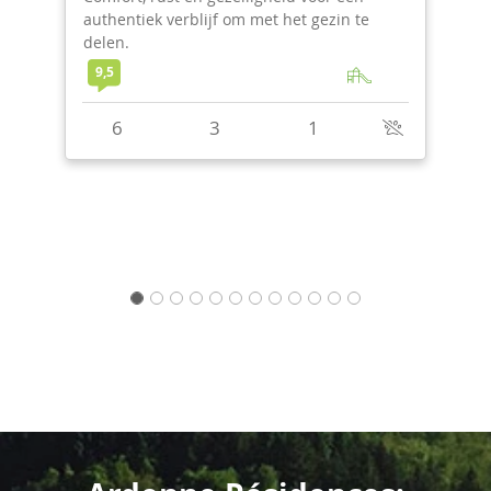
in te
evenementen verdienen een leuke plek.
9,3
50
17
16
2