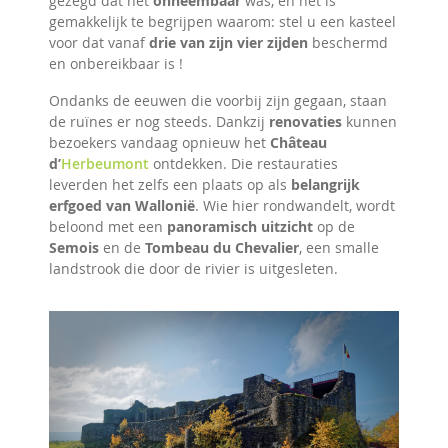
gezegd dat het
onneembaar
was, en het is
gemakkelijk te begrijpen waarom: stel u een kasteel
voor dat vanaf
drie van zijn vier zijden
beschermd
en onbereikbaar is !
Ondanks de eeuwen die voorbij zijn gegaan, staan
de ruïnes er nog steeds. Dankzij
renovaties
kunnen
bezoekers vandaag opnieuw het
Château
d’
Herbeumont
ontdekken. Die restauraties
leverden het zelfs een plaats op als
belangrijk
erfgoed van Wallonië
. Wie hier rondwandelt, wordt
beloond met een
panoramisch uitzicht
op de
Semois
en de
Tombeau du Chevalier
, een smalle
landstrook die door de rivier is uitgesleten.