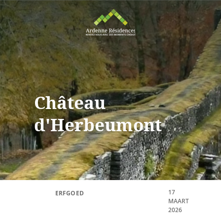
Château
d'Herbeumont
17
ERFGOED
MAART
2026