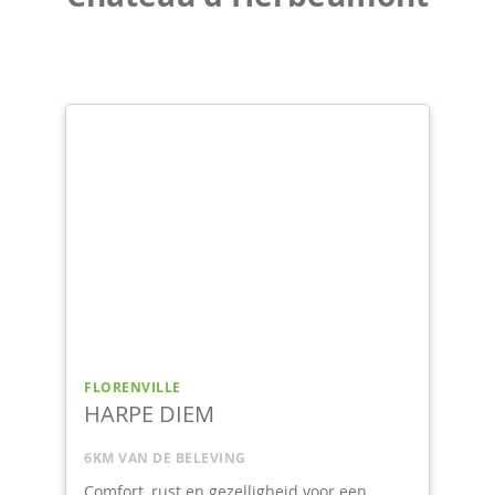
CHASSEPIERRE
ARDENNE ET GAUME
6KM VAN DE BELEVING
r een
Zwembad, sauna, grote barbecue... Grote