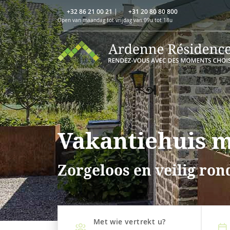
+32 86 21 00 21
|
+31 20 80 80 800
Open van maandag tot vrijdag van 09u tot 18u
Vakantiehuis 
Zorgeloos en veilig ro
Met wie vertrekt u?