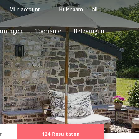
Mijn account
Huisnaam
NL
mmingen
Toerisme
Belevingen
124 Resultaten
en