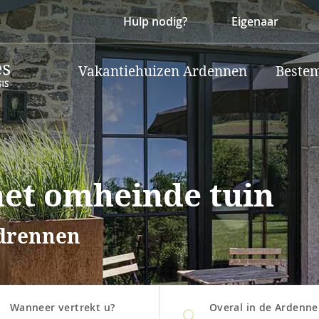
Hulp nodig?
Eigenaar
Vakantiehuizen Ardennen
Beste
met omheinde tuin
ndrennen
Wanneer vertrekt u?
Overal in de Ardenn