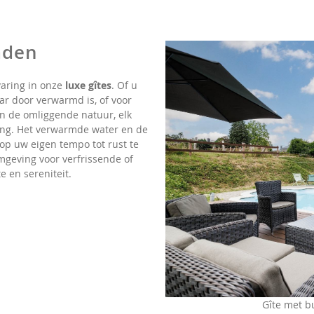
aden
varing in onze
luxe gîtes
. Of u
ar door verwarmd is, of voor
n de omliggende natuur, elk
ng. Het verwarmde water en de
 op uw eigen tempo tot rust te
mgeving voor verfrissende of
 en sereniteit.
Gîte met b