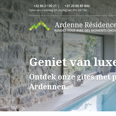
+32 86 21 00 21
|
+31 20 80 80 800
Open van maandag tot vrijdag van 09u tot 18u
Geniet van lux
Ontdek onze gîtes met p
Ardennen.