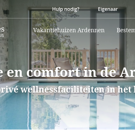
Hulp nodig?
Eigenaar
Vakantiehuizen Ardennen
Beste
e en comfort in de 
rivé wellnessfaciliteiten in het