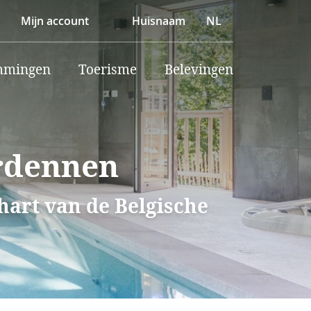
Mijn account
Huisnaam
NL
mmingen
Toerisme
Belevingen
Ardennen
 hart van de Belgische