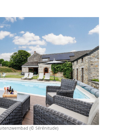
uitenzwembad (© Sérénitude)