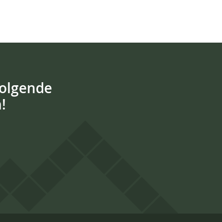
volgende
!