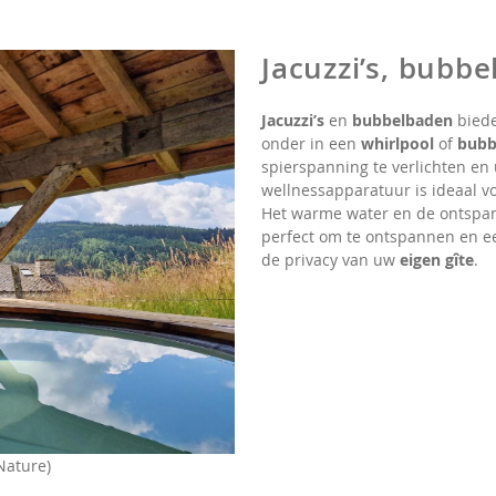
Jacuzzi’s, bubb
Jacuzzi’s
en
bubbelbaden
biede
onder in een
whirlpool
of
bubb
spierspanning te verlichten en 
wellnessapparatuur is ideaal v
Het warme water en de ontspa
perfect om te ontspannen en ee
de privacy van uw
eigen gîte
.
Nature)