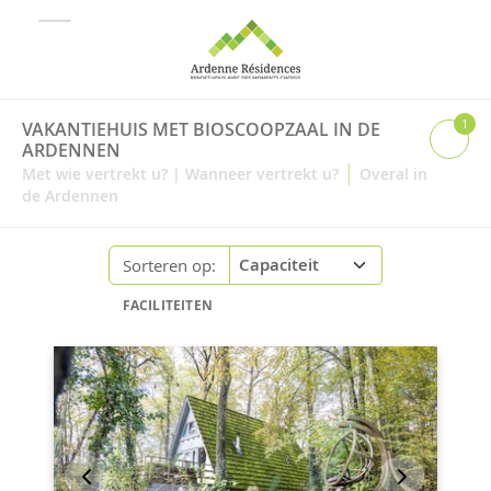
1
VAKANTIEHUIS MET BIOSCOOPZAAL IN DE
ARDENNEN
|
Met wie vertrekt u?
|
Wanneer vertrekt u?
Overal in
de Ardennen
Sorteren op:
FACILITEITEN