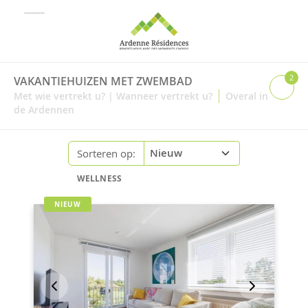
2
VAKANTIEHUIZEN MET ZWEMBAD
|
Met wie vertrekt u?
|
Wanneer vertrekt u?
Overal in
de Ardennen
Sorteren op:
WELLNESS