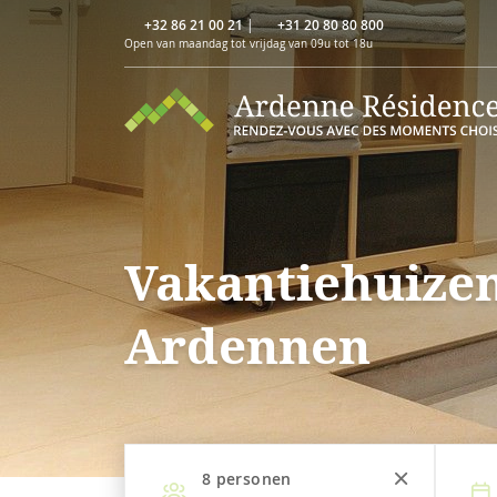
+32 86 21 00 21
|
+31 20 80 80 800
Open van maandag tot vrijdag van 09u tot 18u
Vakantiehuize
Ardennen
8
personen