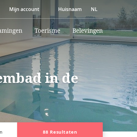
Mijn account
Huisnaam
NL
mmingen
Toerisme
Belevingen
embad in de
88 Resultaten
en