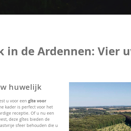
k in de Ardennen: Vier 
uw huwelijk
iest u voor een
gîte voor
eme kader is perfect voor het
dige receptie. Of u nu een
eest, deze gîtes bieden de
gastvrije sfeer behouden die u