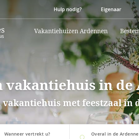
Hulp nodig?
Eigenaar
Vakantiehuizen Ardennen
Beste
 vakantiehuis in de
 vakantiehuis met feestzaal in
Wanneer vertrekt u?
Overal in de Ardenn