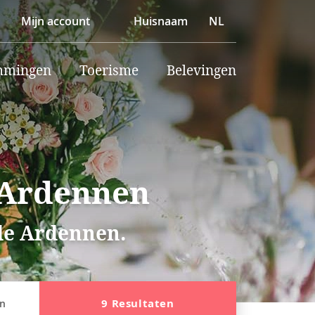
Mijn account
Huisnaam
NL
mmingen
Toerisme
Belevingen
 Ardennen
 de Ardennen.
9 Resultaten
en