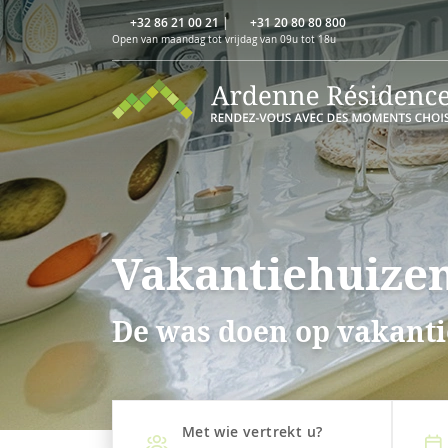
+32 86 21 00 21
|
+31 20 80 80 800
Open van maandag tot vrijdag van 09u tot 18u
Vakantiehuize
De was doen op vakanti
Met wie vertrekt u?