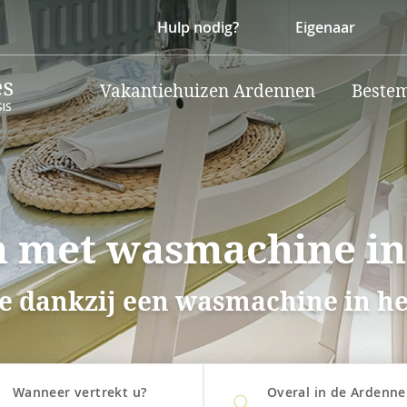
Hulp nodig?
Eigenaar
Vakantiehuizen Ardennen
Beste
n met wasmachine i
e dankzij een wasmachine in het
Wanneer vertrekt u?
Overal in de Ardenn