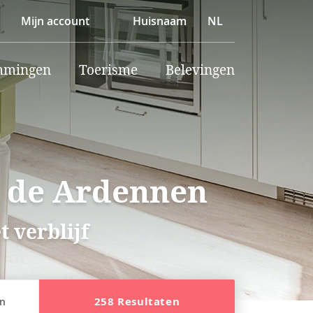
Mijn account
Huisnaam
NL
mmingen
Toerisme
Belevingen
n de Ardennen
 verblijf
258 Resultaten
en