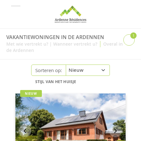
1
VAKANTIEWONINGEN IN DE ARDENNEN
|
Met wie vertrekt u?
|
Wanneer vertrekt u?
Overal in
de Ardennen
Sorteren op:
STIJL VAN HET HUISJE