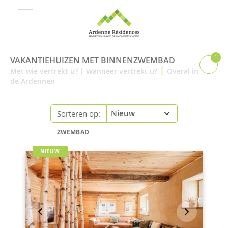
1
VAKANTIEHUIZEN MET BINNENZWEMBAD
|
Met wie vertrekt u?
|
Wanneer vertrekt u?
Overal in
de Ardennen
Sorteren op:
ZWEMBAD