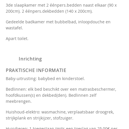
3de slaapkamer met 2 éénpers.bedden naast elkaar (90 x
200cm). 2 éénpers.dekbedden (140 x 200cm).
Gedeelde badkamer met bubbelbad, inloopdouche en
wastafel.
Apart toilet.
Inrichting
PRAKTISCHE INFORMATIE
Baby-uitrusting: babybed en kinderstoel.
Bedlinnen: elk bed beschikt over een matrasbeschermer,
hoofdkussen(s) en dekbed(den). Bedlinnen zelf
meebrengen.
Huishoud-elektro: wasmachine, verplaatsbaar droogrek,
strijkplank en strijkijzer, stofzuiger.
Huisdieren: 1 toegestaan (mits een toeslag van 25,00€ per