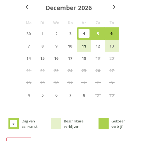
December
Ma
Di
Wo
Do
Vr
Za
Zo
4
6
30
1
2
3
5
7
8
9
10
11
12
13
14
15
16
17
18
19
20
21
22
23
24
25
26
27
28
29
30
31
1
2
3
4
5
6
7
8
9
10
Dag van
Beschikbare
Gekozen
x
aankomst
verblijven
verblijf