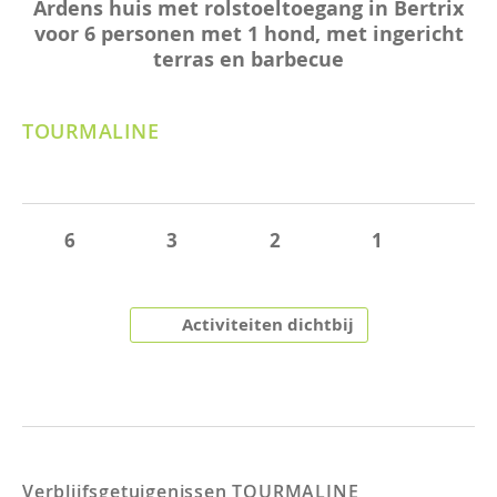
Ardens huis met rolstoeltoegang in Bertrix
voor 6 personen met 1 hond, met ingericht
terras en barbecue
TOURMALINE
6
3
2
1
Activiteiten dichtbij
Verblijfsgetuigenissen
TOURMALINE