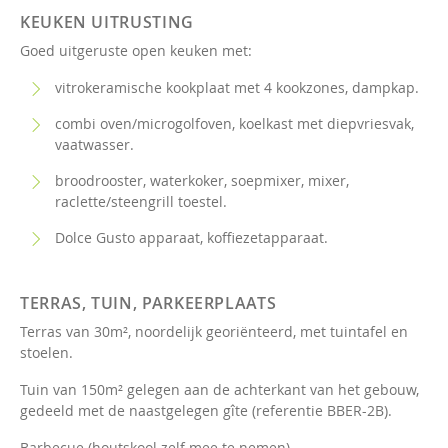
KEUKEN UITRUSTING
Goed uitgeruste open keuken met:
vitrokeramische kookplaat met 4 kookzones, dampkap.
combi oven/microgolfoven, koelkast met diepvriesvak,
vaatwasser.
broodrooster, waterkoker, soepmixer, mixer,
raclette/steengrill toestel.
Dolce Gusto apparaat, koffiezetapparaat.
TERRAS, TUIN, PARKEERPLAATS
Terras van 30m², noordelijk georiënteerd, met tuintafel en
stoelen.
Tuin van 150m² gelegen aan de achterkant van het gebouw,
gedeeld met de naastgelegen gîte (referentie BBER-2B).
Barbecue (houtskool zelf mee te nemen).