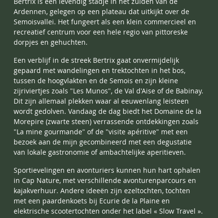
Bertrix is een levendig stadje in het zuiden van de
Ardennen, gelegen op een plateau dat uitkijkt over de
Semoisvallei. Het fungeert als een klein commercieel en
recreatief centrum voor een hele regio van pittoreske
dorpjes en gehuchten.
Een verblijf in de streek Bertrix gaat onvermijdelijk
gepaard met wandelingen en trektochten in het bos,
tussen de hoogvlakten en de Semois en zijn kleine
zijriviertjes zoals "Les Munos", de Val d'Aise of de Babinay.
Dit zijn allemaal plekken waar al eeuwenlang leisteen
wordt gedolven. Vandaag de dag biedt het Domaine de la
Morepire (zwarte steen) verrassende ontdekkingen zoals
"La mine gourmande" of de "visite apéritive" met een
bezoek aan de mijn gecombineerd met een degustatie
van lokale gastronomie of ambachtelijke aperitieven.
Sportievelingen en avonturiers kunnen hun hart ophalen
in Cap Nature, met verschillende avonturenparcours en
kajakverhuur. Andere ideeën zijn ezeltochten, tochten
met een paardenkoets bij Ecurie de la Plaine en
elektrische scootertochten onder het label « Slow Travel ».