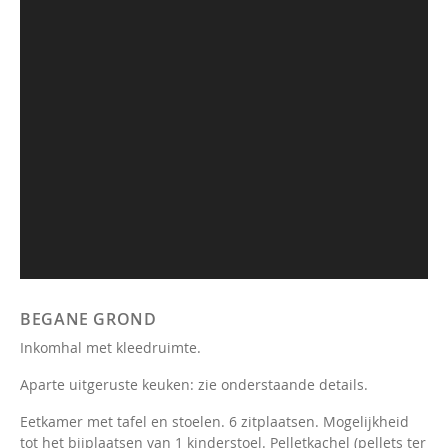
BEGANE GROND
Inkomhal met kleedruimte.
Aparte uitgeruste keuken: zie onderstaande details.
Eetkamer met tafel en stoelen. 6 zitplaatsen. Mogelijkheid
tot het bijplaatsen van 1 kinderstoel. Pelletkachel (pellets ter