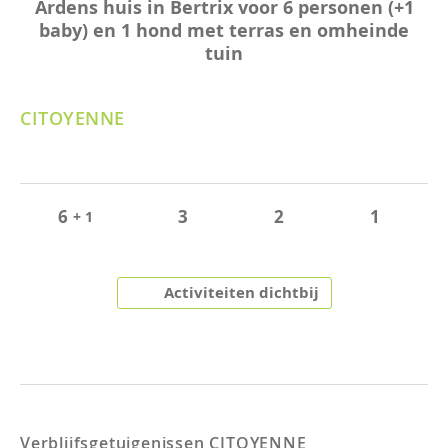
Ardens huis in Bertrix voor 6 personen (+1
baby) en 1 hond met terras en omheinde
tuin
CITOYENNE
6
3
2
1
+ 1
Activiteiten dichtbij
Verblijfsgetuigenissen
CITOYENNE