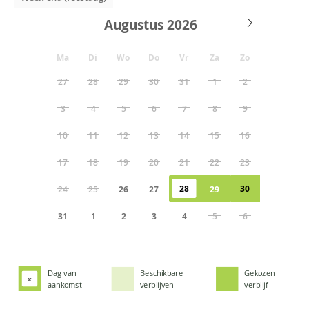
Augustus
Ma
Di
Wo
Do
Vr
Za
Zo
27
28
29
30
31
1
2
3
4
5
6
7
8
9
10
11
12
13
14
15
16
17
18
19
20
21
22
23
28
30
24
25
26
27
29
31
1
2
3
4
5
6
Dag van
Beschikbare
Gekozen
x
aankomst
verblijven
verblijf