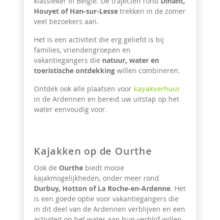
klassieker in België. De trajecten rond
Dinant,
Houyet of Han-sur-Lesse
trekken in de zomer
veel bezoekers aan.
Het is een activiteit die erg geliefd is bij
families, vriendengroepen en
vakantiegangers die
natuur, water en
toeristische ontdekking
willen combineren.
Ontdek ook alle plaatsen voor
kayakverhuur
in de Ardennen en bereid uw uitstap op het
water eenvoudig voor.
Kajakken op de Ourthe
Ook de
Ourthe
biedt mooie
kajakmogelijkheden, onder meer rond
Durbuy, Hotton of La Roche-en-Ardenne
. Het
is een goede optie voor vakantiegangers die
in dit deel van de Ardennen verblijven en een
activiteit op het water aan hun verblijf willen