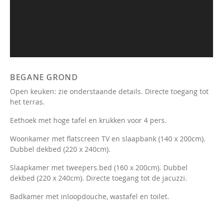
BEGANE GROND
Open keuken: zie onderstaande details. Directe toegang tot
het terras.
Eethoek met hoge tafel en krukken voor 4 pers.
Woonkamer met flatscreen TV en slaapbank (140 x 200cm).
Dubbel dekbed (220 x 240cm).
Slaapkamer met tweepers.bed (160 x 200cm). Dubbel
dekbed (220 x 240cm). Directe toegang tot de jacuzzi.
Badkamer met inloopdouche, wastafel en toilet.