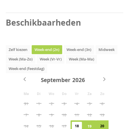
Beschikbaarheden
Zelf kiezen
Week-end (2n)
Week-end (3n)
Midweek
Week (Ma-Zo)
Week (Vr-Vr)
Week (Ma-Ma)
Week-end (feestdag)
September
Ma
Di
Wo
Do
Vr
Za
Zo
31
1
2
3
4
5
6
7
8
9
10
11
12
13
18
20
14
15
16
17
19