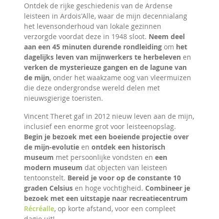
Ontdek de rijke geschiedenis van de Ardense
leisteen in Ardois'Alle, waar de mijn decennialang
het levensonderhoud van lokale gezinnen
verzorgde voordat deze in 1948 sloot.
Neem deel
aan een 45 minuten durende rondleiding
om
het
dagelijks leven van mijnwerkers te herbeleven
en
verken de mysterieuze gangen en de lagune van
de mijn
, onder het waakzame oog van vleermuizen
die deze ondergrondse wereld delen met
nieuwsgierige toeristen.
Vincent Theret gaf in 2012 nieuw leven aan de mijn,
inclusief een enorme grot voor leisteenopslag.
Begin je bezoek met een boeiende projectie over
de mijn-evolutie
en
ontdek een historisch
museum
met persoonlijke vondsten en
een
modern museum
dat objecten van leisteen
tentoonstelt.
Bereid je voor op de constante 10
graden Celsius
en hoge vochtigheid.
Combineer je
bezoek met een uitstapje naar recreatiecentrum
Récréalle
, op korte afstand, voor een compleet
dagje uit!