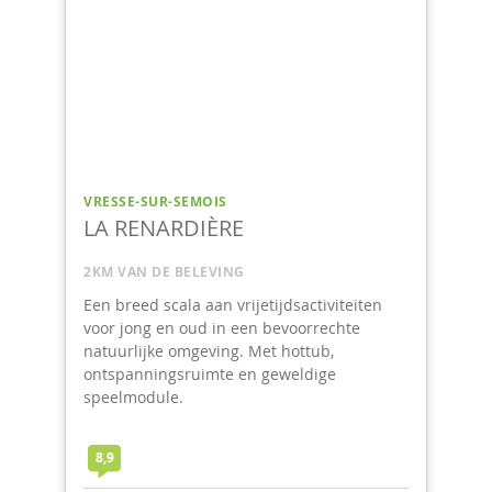
VRESSE-SUR-SEMOIS
CHÂTEAU LACROU
2KM VAN DE BELEVING
teiten
Wegdromen in de Ardennen, hoe ziet u dat?
te
9,4
22
11
9
+
1