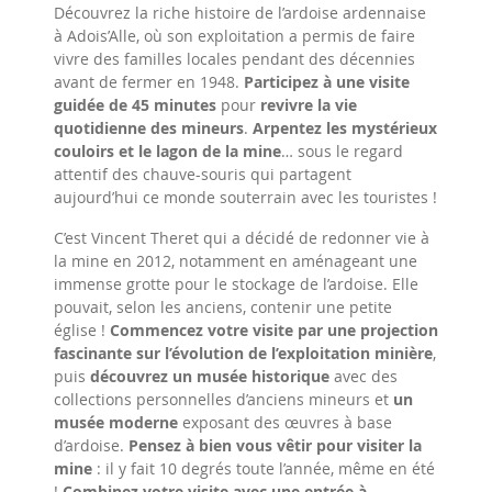
Découvrez la riche histoire de l’ardoise ardennaise
à Adois’Alle, où son exploitation a permis de faire
vivre des familles locales pendant des décennies
avant de fermer en 1948.
Participez à une visite
guidée de 45 minutes
pour
revivre la vie
quotidienne des mineurs
.
Arpentez les mystérieux
couloirs et le lagon de la mine
… sous le regard
attentif des chauve-souris qui partagent
aujourd’hui ce monde souterrain avec les touristes !
C’est Vincent Theret qui a décidé de redonner vie à
la mine en 2012, notamment en aménageant une
immense grotte pour le stockage de l’ardoise. Elle
pouvait, selon les anciens, contenir une petite
église !
Commencez votre visite par une projection
fascinante sur l’évolution de l’exploitation minière
,
puis
découvrez un musée historique
avec des
collections personnelles d’anciens mineurs et
un
musée moderne
exposant des œuvres à base
d’ardoise.
Pensez à bien vous vêtir pour visiter la
mine
: il y fait 10 degrés toute l’année, même en été
!
Combinez votre visite avec une entrée à