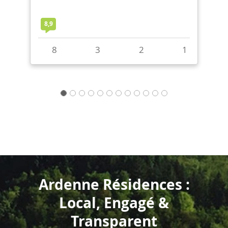
22
11
9
+
1
1
Ardenne Résidences :
Local, Engagé &
Transparent