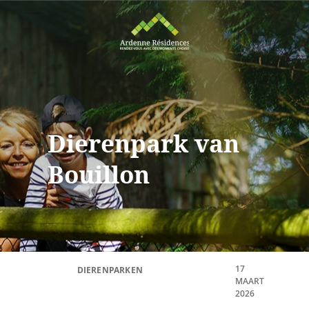
Dierenpark van
Bouillon
17
DIERENPARKEN
MAART
2026