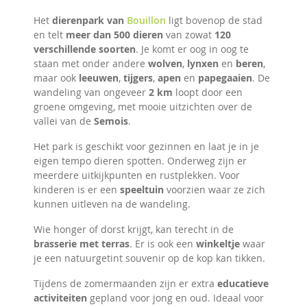
Het
dierenpark van
Bouillon
ligt bovenop de stad
en telt
meer dan 500 dieren
van zowat
120
verschillende soorten
. Je komt er oog in oog te
staan met onder andere
wolven
,
lynxen
en
beren
,
maar ook
leeuwen
,
tijgers
,
apen
en
papegaaien
. De
wandeling van ongeveer
2 km
loopt door een
groene omgeving, met mooie uitzichten over de
vallei van de
Semois
.
Het park is geschikt voor gezinnen en laat je in je
eigen tempo dieren spotten. Onderweg zijn er
meerdere uitkijkpunten en rustplekken. Voor
kinderen is er een
speeltuin
voorzien waar ze zich
kunnen uitleven na de wandeling.
Wie honger of dorst krijgt, kan terecht in de
brasserie met terras
. Er is ook een
winkeltje
waar
je een natuurgetint souvenir op de kop kan tikken.
Tijdens de zomermaanden zijn er extra
educatieve
activiteiten
gepland voor jong en oud. Ideaal voor