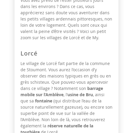
Vous avez prévu de rester plusieurs jours
dans les environs ? Dans ce cas, vous
apprécierez sans doute vous aventurer dans
les petits villages ardennais pittoresques, non
loin de votre logement. Quels sont ceux qui
valent la peine d’être visités ? Voici un petit
zoom sur les villages de Lorcé et de My.
Lorcé
Le village de Lorcé fait partie de la commune
de Stoumont. Vous aurez l’occasion d’y
observer des maisons typiques en grès ou en
grès schisteux. Que pouvez-vous apercevoir
dans ce village ? Notamment son
barrage
mobile sur l’Amblève
, l’
usine de Bru
, ainsi
que sa
fontaine
(qui distribue l’eau de la
source naturellement gazeuse), ou encore son
superbe point de vue sur la vallée de
l’Amblève. Non loin de là, vous retrouverez
également la
réserve naturelle de la
tourbière
de Lorcé.