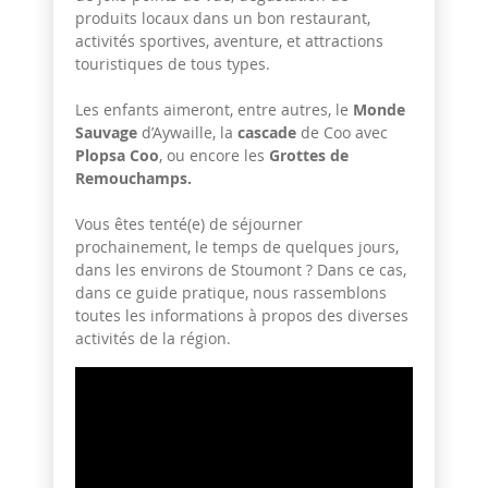
produits locaux dans un bon restaurant,
activités sportives, aventure, et attractions
touristiques de tous types.
Les enfants aimeront, entre autres, le
Monde
Sauvage
d’Aywaille, la
cascade
de Coo avec
Plopsa Coo
, ou encore les
Grottes de
Remouchamps.
Vous êtes tenté(e) de séjourner
prochainement, le temps de quelques jours,
dans les environs de Stoumont ? Dans ce cas,
dans ce guide pratique, nous rassemblons
toutes les informations à propos des diverses
activités de la région.