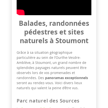
Balades, randonnées
pédestres et sites
naturels à Stoumont
Grâce à sa situation géographique
particulière au sein de l’Ourthe-Vesdre-
Amblève, à Stoumont, un grand nombre de
splendides paysages naturels peuvent être
observés lors de vos promenades et
randonnées. Des
panoramas exceptionnels
seront au rendez-vous. Voici divers lieux
naturels qui valent la peine d’être vus.
Parc naturel des Sources