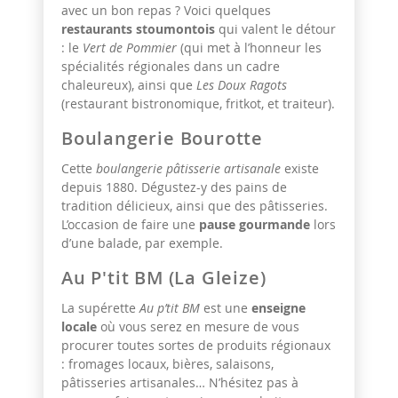
avec un bon repas ? Voici quelques
restaurants stoumontois
qui valent le détour
: le
Vert de Pommier
(qui met à l’honneur les
spécialités régionales dans un cadre
chaleureux), ainsi que
Les Doux Ragots
(restaurant bistronomique, fritkot, et traiteur).
Boulangerie Bourotte
Cette
boulangerie pâtisserie artisanale
existe
depuis 1880. Dégustez-y des pains de
tradition délicieux, ainsi que des pâtisseries.
L’occasion de faire une
pause gourmande
lors
d’une balade, par exemple.
Au P'tit BM (La Gleize)
La supérette
Au p’tit BM
est une
enseigne
locale
où vous serez en mesure de vous
procurer toutes sortes de produits régionaux
: fromages locaux, bières, salaisons,
pâtisseries artisanales… N’hésitez pas à