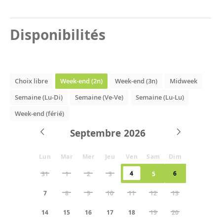
Disponibilités
Choix libre
Week-end (2n)
Week-end (3n)
Midweek
Semaine (Lu-Di)
Semaine (Ve-Ve)
Semaine (Lu-Lu)
Week-end (férié)
Septembre
Lun
Mar
Mer
Jeu
Ven
Sam
Dim
4
6
31
1
2
3
5
7
8
9
10
11
12
13
14
15
16
17
18
19
20